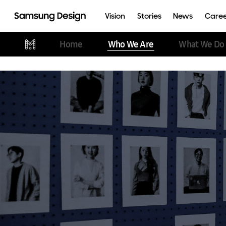
Vision
Stories
News
Care
Home
Who We Are
What We Do
Galaxy XR
AI
The Movingstyle
Besp