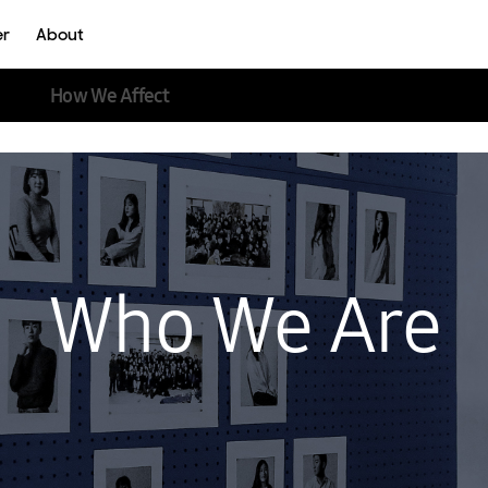
er
About
How We Affect
oke
UX
Who We Are